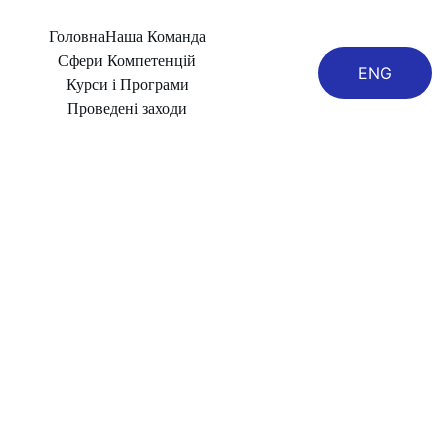
Головна
Наша Команда
Сфери Компетенцій
ENG
Курси і Програми
Проведені заходи
CONFLICT MANAGEMENT
Світлана Чайка
11/1/2025
1 min read