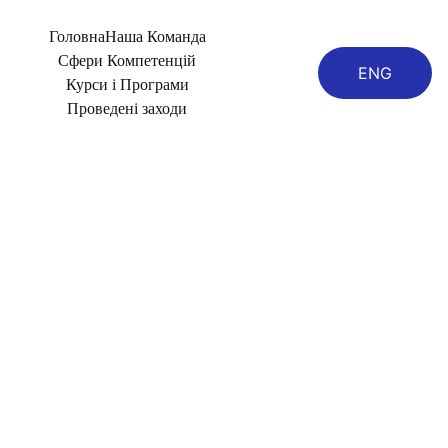
Головна
Наша Команда
Сфери Компетенцій
ENG
Курси і Програми
Проведені заходи
Objectives and 
Key Results 